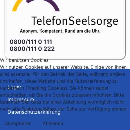
0800/111 0 111
0800/111 0 222
Wir benutzen Cookies
Wir nutzen Cookies auf unserer Website. Einige von ihnen
sind essenziell für den Betrieb der Seite, während andere
uns helfen, diese Website und die Nutzererfahrung zu
Login
verbessern (Tracking Cookies). Sie können selbst
entscheiden, ob Sie die Cookies zulassen möchten. Bitte
Impressum
beachten Sie, dass bei einer Ablehnung womöglich nicht
mehr alle Funktionalitäten der Seite zur Verfügung stehen.
Datenschutzerklärung
Akzeptieren
Ablehnen